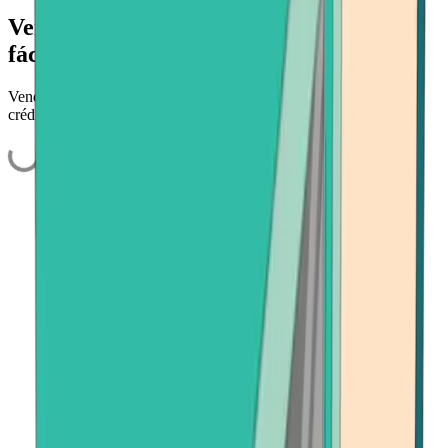
Vender Verse (VERSE) rápida y
fácilmente
Venda Verse y obtenga efectivo en su cuenta bancaria, tarjeta de
crédito o aplicación de pago. Rápido, seguro y sin esfuerzo.