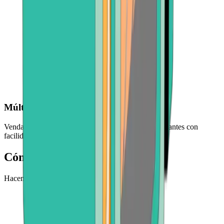
Múltiples criptomonedas
Venda VERSE, ETH, BCH y otras monedas importantes con
facilidad y confianza
Cómo vender Verse
Hacemos que retirar tu Verse sea fácil