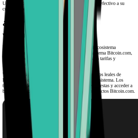
Una vez confirmada la transacción, enviaremos el efectivo a su
cuenta bancaria.
¿Qué es Verse?
Verse (VERSE)
Verse es el token de utilidad y recompensas del ecosistema
Bitcoin.com. Impulsa funciones en toda la plataforma Bitcoin.com,
incluidas recompensas de apuestas, descuentos en tarifas y
participación en la gobernanza comunitaria.
Verse está diseñado para recompensar a los usuarios leales de
Bitcoin.com e incentivar la participación en el ecosistema. Los
titulares pueden obtener rendimiento mediante apuestas y acceder a
beneficios exclusivos dentro del conjunto de productos Bitcoin.com.