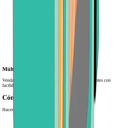
Múltiples criptomonedas
Venda AVAX, ETH, BCH y otras monedas importantes con
facilidad y confianza
Cómo vender Avalanche
Hacemos que retirar tu Avalanche sea fácil