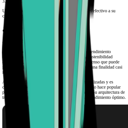
3. Dinero en tu banco
Una vez confirmada la transacción, enviaremos el efectivo a su
cuenta bancaria.
¿Qué es Avalanche?
Avalanche (AVAX)
Avalanche es una plataforma blockchain de alto rendimiento
diseñada para brindar velocidad, bajos costos y sostenibilidad
ambiental. Utiliza un novedoso protocolo de consenso que puede
procesar miles de transacciones por segundo con una finalidad casi
instantánea.
Avalanche admite la creación de subredes personalizadas y es
compatible con las herramientas Ethereum, lo que lo hace popular
para DeFi y soluciones blockchain empresariales. Su arquitectura de
tres cadenas separa diferentes funciones para un rendimiento óptimo.