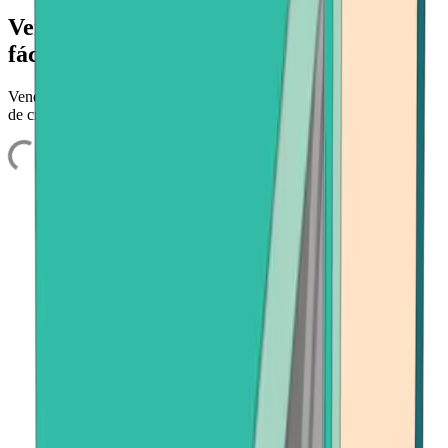
Vender Avalanche (AVAX) rápida y
fácilmente
Venda Avalanche y obtenga efectivo en su cuenta bancaria, tarjeta
de crédito o aplicación de pago. Rápido, seguro y sin esfuerzo.