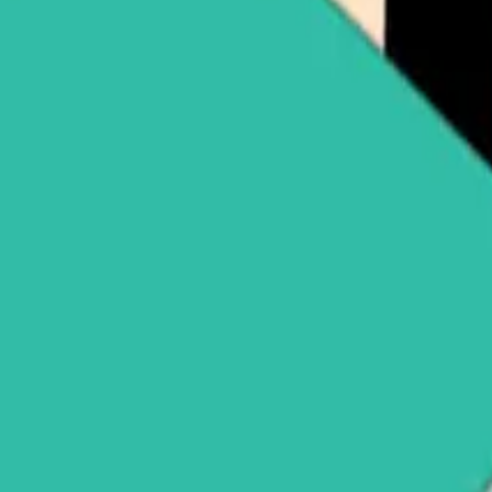
USDT)
Comprar Ripple (XRP)
Comprar Solana (SOL)
Ver todo