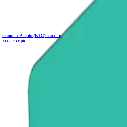
Comprar Bitcoin (BTC)
Comprar Ethereum (ETH)
Comprar Tether (
Vender cripto