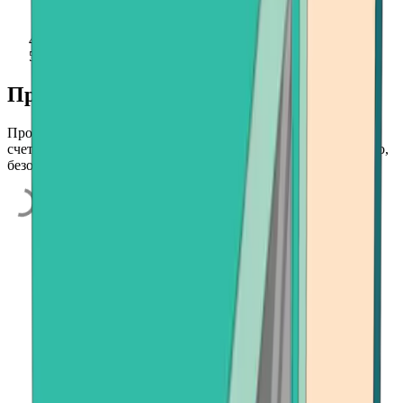
__ТК0__ (__ТК1__)
Продать Bitcoin (BTC) быстро и легко
Продайте Bitcoin и получите наличные на свой банковский
счет, кредитную карту или в платежное приложение. Быстро,
безопасно и без усилий.