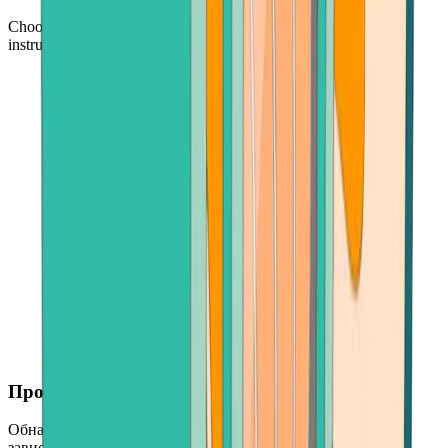
Choose your Bitcoin, enter an amount, and follow simple
instructions on your screen
Продам любую сумму
Обналичивайте большие или маленькие суммы — в
зависимости от ваших потребностей