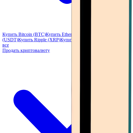
Купить Bitcoin (BTC)
Купить Ethereum (ETH)
Купить Tether
(USDT)
Купить Ripple (XRP)
Купить Solana (SOL)
Посмотреть
все
Продать криптовалюту