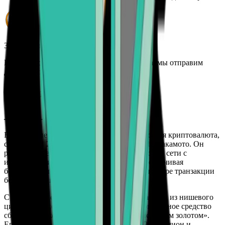
3. Деньги в вашем банке
Как только транзакция будет подтверждена, мы отправим
деньги на ваш банковский счет.
Что такое Bitcoin?
__ТК0__ (__ТК1__)
Bitcoin — первая и наиболее широко известная криптовалюта,
созданная в 2009 году псевдонимом Satoshi Накамото. Он
работает в децентрализованной одноранговой сети с
использованием технологии блокчейн, обеспечивая
безопасные, прозрачные и устойчивые к цензуре транзакции
без посредников.
С момента своего создания Bitcoin превратился из нишевого
цифрового эксперимента во всемирно признанное средство
сбережения, которое часто называют «цифровым золотом».
Его фиксированное количество монет в 21 миллион и