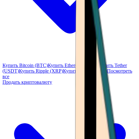
Купить Bitcoin (BTC)
Купить Ethereum (ETH)
Купить Tether
(USDT)
Купить Ripple (XRP)
Купить Solana (SOL)
Посмотреть
все
Продать криптовалюту