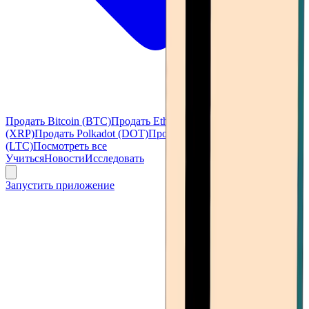
Продать Bitcoin (BTC)
Продать Ethereum (ETH)
Продать Ripple
(XRP)
Продать Polkadot (DOT)
Продать Litecoin
(LTC)
Посмотреть все
Учиться
Новости
Исследовать
Запустить приложение