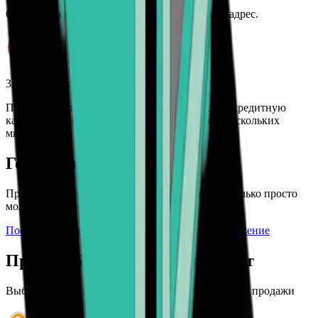
Отправьте свою криптовалюту на указанный адрес.
3. Получите свои средства
Получите наличные на свой банковский счет, кредитную
карту или платежное приложение в течение нескольких
минут.
Готовы начать?
Присоединяйтесь к Bitcoin.com и узнайте, насколько просто
можно продать свою криптовалюту.
Посмотреть панель управления
Получить приложение
Продать более 120 криптовалют
Выбирайте из широкого выбора криптовалют для продажи