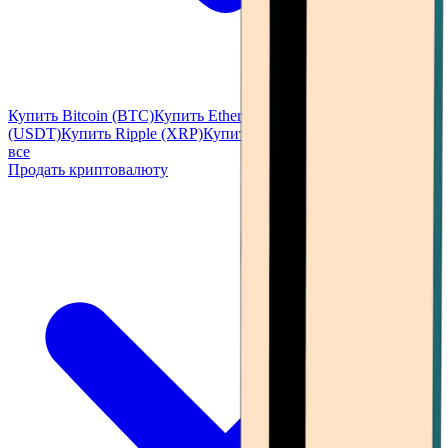
Купить Bitcoin (BTC)
Купить Ethereum (ETH)
Купить Tether
(USDT)
Купить Ripple (XRP)
Купить Solana (SOL)
Посмотреть
все
Продать криптовалюту