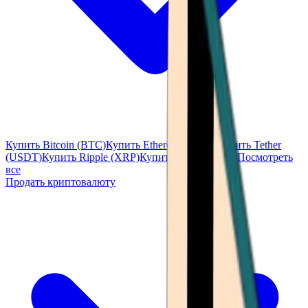
Купить Bitcoin (BTC)
Купить Ethereum (ETH)
Купить Tether
(USDT)
Купить Ripple (XRP)
Купить Solana (SOL)
Посмотреть
все
Продать криптовалюту