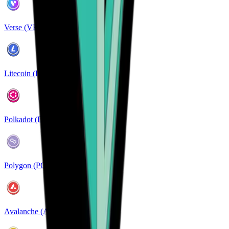
Verse (VERSE)
Litecoin (LTC)
Polkadot (DOT)
Polygon (POL)
Avalanche (AVAX)