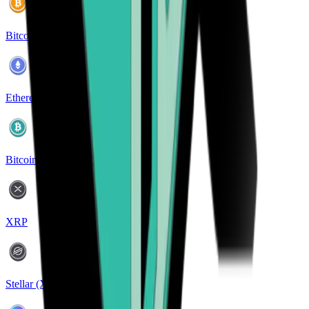
Bitcoin (BTC)
Ethereum (ETH)
Bitcoin Cash (BCH)
XRP
Stellar (XLM)