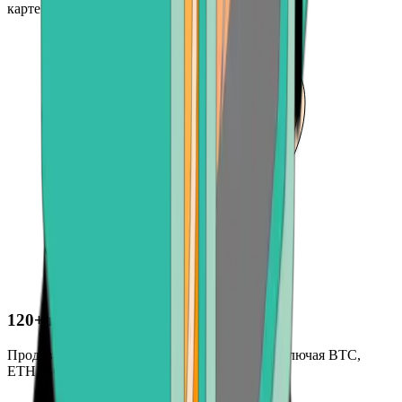
карте или платежное приложение.
120+ криптовалют
Продавайте широкий выбор криптовалют, включая BTC,
ETH, BCH и другие.