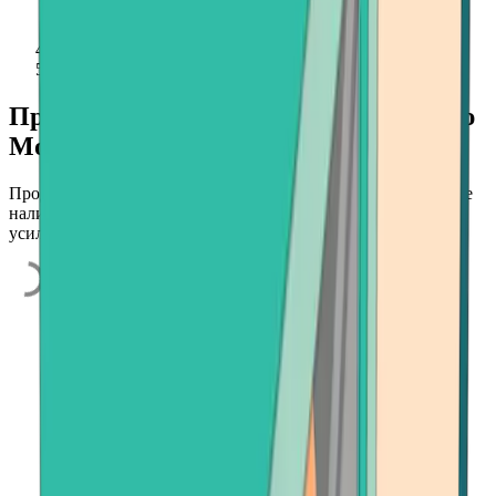
MoonPay
Продавайте криптовалюту с помощью
MoonPay
Продавайте криптовалюту с помощью MoonPay и получайте
наличные на свой банковский счет. Быстро, безопасно и без
усилий.